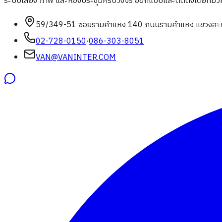
ระบบเสียง ภาพ และห้องประชุมครบวงจร ออกแบบและติดตั้งโดยทีมวิศวก
59/349-51 ซอยรามคำแหง 140 ถนนรามคำแหง แขวงสะพ
02-728-0150
·
086-303-8051
VAN@VANINTER.COM