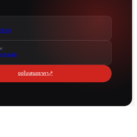
0150
al
ertrade
↗
ขอใบเสนอราคา