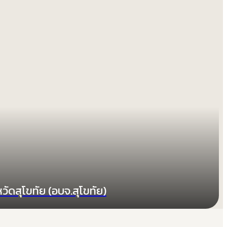
วัดสุโขทัย (อบจ.สุโขทัย)