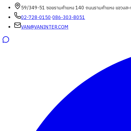
59/349-51 ซอยรามคำแหง 140 ถนนรามคำแหง แขวงสะพ
02-728-0150
·
086-303-8051
VAN@VANINTER.COM