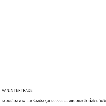
ฟิล์มกรองแสง 3M ช่วยลดความร้อนเข้าสู่อาคารได้มากแค่ไหน?
ฟิล์มนิรภัย (Safety Film) ทำงานอย่างไร?
VAN INTERTRADE เป็นตัวแทนจำหน่ายฟิล์ม 3M อย่างเป็นทางการ
ฟิล์มตกแต่ง Fasara เหมาะกับงานแบบใด?
VAN
INTERTRADE
ระบบเสียง ภาพ และห้องประชุมครบวงจร ออกแบบและติดตั้งโดยทีมวิศวก