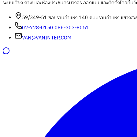
ระบบเสียง ภาพ และห้องประชุมครบวงจร ออกแบบและติดตั้งโดยทีมวิศวก
59/349-51 ซอยรามคำแหง 140 ถนนรามคำแหง แขวงสะพ
02-728-0150
·
086-303-8051
VAN@VANINTER.COM