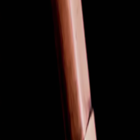
Beryllium Copper
ผู้จำหน่ายที่น่าเชื่อถือต้องออกใบรับรองส่วนผสมทางเคมี (Mill
Certificate หรือ COA) ที่ตรวจสอบย้อนกลับได้และปฏิบัติตามข้อ
กำหนด RoHS, สามารถให้คำปรึกษาทางเทคนิคและแนะนำเกรด
ที่เหมาะสม, มีบริการเสริมเพิ่มมูลค่าเช่นบริการตัด (Slitting)
ตามขนาด หรือตัดด้วยเลเซอร์/วอเตอร์เจ็ท และที่สำคัญที่สุดคือ
ต้องเข้าใจความปลอดภัยในการจัดการฝุ่นเบริลเลียม ซึ่งฝุ่นหรือ
ไอระเหยจากการแปรรูปเป็นสารพิษร้ายแรงที่ก่อให้เกิดโรคปอด
เบริลเลียมเรื้อรัง (CBD) และต้องสามารถให้เอกสารข้อมูลความ
ปลอดภัย (SDS) ได้
ตารางเปรียบเทียบคุณสมบัติทองแดงเบริลเลียม
C17200 vs C17510
C17200 (Alloy 25) เน้นความแข็งแรงสูงสุดแต่นำไฟฟ้าปาน
กลาง เหมาะกับสปริงและคอนเนคเตอร์ ส่วน C17510 (Alloy 3)