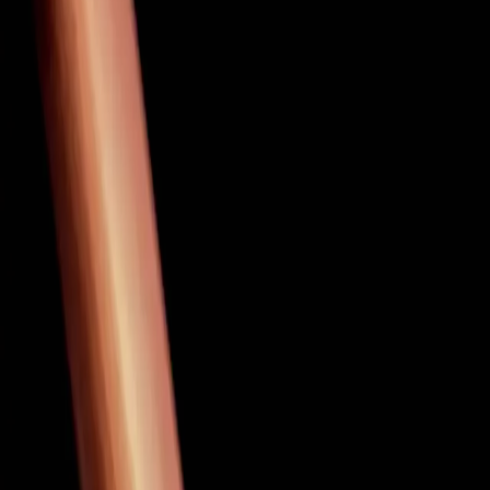
ในโลกของวัสดุศาสตร์ มีวัสดุเพียงไม่กี่ชนิดที่ถูกขนานนามว่าเป็น
"ซูเปอร์อัลลอย" และ Beryllium Copper (ทองแดงเบริลเลียม) ก็
คือหนึ่งในนั้น มันคือวัสดุที่รวมเอาคุณสมบัติที่ดีที่สุดของสองโลก
มาไว้ด้วยกัน: ความแข็งแกร่งทนทานเกือบเทียบเท่าเหล็กกล้า แต่
ในขณะเดียวกันก็ยังนำไฟฟ้าและความร้อนได้ดีเยี่ยม
Beryllium Copper คืออะไร: มากกว่าแค่
ทองแดงผสมอัลลอย
Beryllium Copper (CuBe) คือโลหะผสมที่มีทองแดงเป็นส่วน
ประกอบหลัก และมีเบริลเลียม (Beryllium, Be) เป็นธาตุผสมหลัก
(โดยทั่วไปอยู่ที่ 0.5% – 3.0%) การเติมเบริลเลียมในปริมาณเพียง
เล็กน้อยนี้เองที่สร้าง "เวทมนตร์" ขึ้นมา โดยเปลี่ยนคุณสมบัติ
ของทองแดงที่อ่อนนุ่ม ให้กลายเป็นวัสดุที่มีความแข็งแรงสูงอย่าง
น่าทึ่ง