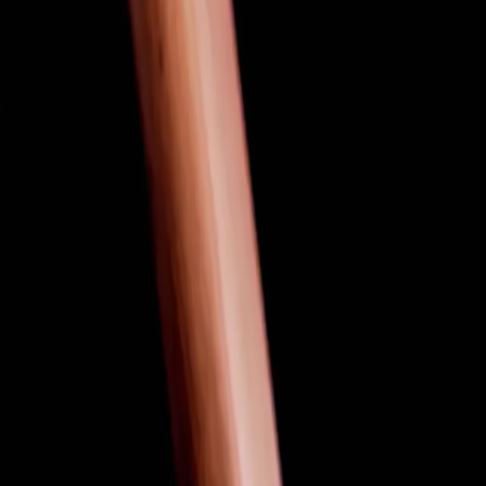
สึกหรอ มักใช้ทำสปริง คอนเนคเตอร์ และเครื่องมือ Non-
Sparking ส่วนอัลลอยนำไฟฟ้าสูง C17510 หรือ Alloy 3
(CuNiBe) มีเบริลเลียมน้อยกว่า (ประมาณ 0.2-0.7%) และเติม
โคบอลต์หรือนิกเกิล เน้นการนำไฟฟ้าและความร้อนสูงสุดโดยยัง
คงความแข็งแรงได้ดีในระดับหนึ่ง
การประยุกต์ใช้งานในอุตสาหกรรมหลัก
อุตสาหกรรมอิเล็กทรอนิกส์: สปริงขนาดเล็กในขั้วต่อของสมาร์ท
โฟน คอมพิวเตอร์ หรือระบบสื่อสาร ต้องใช้เกรด C17200 เพื่อ
คงแรงกดสัมผัสตลอดอายุการใช้งาน อุตสาหกรรมน้ำมันและ
ก๊าซ: เครื่องมือความปลอดภัยที่ไม่ก่อให้เกิดประกายไฟ (Non-
Sparking Tools) ทำจาก Beryllium Copper อุตสาหกรรมแม่
พิมพ์: เกรด C17510 มักใช้ทำชิ้นส่วนแม่พิมพ์ที่ต้องการระบาย
ความร้อนออกอย่างรวดเร็ว
5 ปัจจัยสำคัญในการคัดเลือก ผู้จำหน่าย