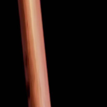
คุณสมบัติสุดขั้ว: ทำไมอุตสาหกรรมถึงต้องการ
Beryllium Copper?
เหตุผลที่ Beryllium Copper เป็นที่ต้องการมาจากคุณสมบัติ
เฉพาะตัว: ความแข็งแรงสูงเทียบเท่าเหล็กกล้าอัลลอยหลังผ่าน
การชุบแข็ง (Age Hardening), การนำไฟฟ้าและความร้อนที่ดี
กว่าเหล็กกล้าหลายสิบเท่า, ไม่ก่อให้เกิดประกายไฟ (Non-
Sparking), ไม่เป็นแม่เหล็ก (Non-Magnetic) เหมาะกับงานใกล้
สนามแม่เหล็กแรงสูง, และทนทานต่อการล้า (Fatigue
Resistance) เหมาะสำหรับการทำสปริง
รู้จักเกรดหลักก่อนติดต่อ ผู้จำหน่าย Beryllium
Copper
เกรดที่ใช้กันแพร่หลายแบ่งเป็น 2 ตระกูลหลัก อัลลอยความแข็ง
แรงสูง C17200 หรือ Alloy 25 (CuBe2) มีเบริลเลียมประมาณ
1.8-2.0% เน้นความแข็งแรงสูงสุดและความทนทานต่อการ