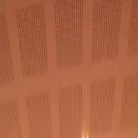
่และซับซ้อน เช่น อาคารสำนักงาน โรงเรียน โรงงาน หรือศูนย์การค้
งเตือนเหตุฉุกเฉิน หัวใจของมันคือเทคโนโลยีที่สามารถส่งสัญญ
ามสาย แก้ได้อย่างไร)
กิดจากความเข้าใจผิดในการเลือกระบบ ปัญหาคลาสสิกคือเสียงใน
ปัญหานี้โดยเฉพาะ ด้วยการใช้เทคโนโลยี Constant Voltage (70V
นระบบได้อย่างง่ายดาย ตราบใดที่กำลังวัตต์รวมยังไม่เกินความส
ine ถึงสำคัญ?
ปกติ) ส่งน้ำไปไกลๆ แรงดันน้ำ (สัญญาณเสียง) ก็จะลดลงเรื่อยๆ แต
โพง) อยู่ที่ปลายทางแต่ละจุด วิธีนี้ทำให้ทุกจุดได้รับ "แรงดันน้ำ"