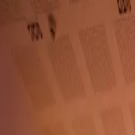
ประสิทธิภาพ
ระบบเสียงตามสาย คือโซลูชันการกระจายเสียงสำหรับพื้นที่ขนาดใหญ
ประกาศข่าวสาร การเปิดเพลงประกอบบรรยากาศ (BGM) หรือการแจ้
ประสิทธิภาพ
ปัญหาเสียงที่พบบ่อย (และ ระบบเสียงต
จากประสบการณ์ตรง เราพบว่าปัญหาเสียงในอาคารขนาดใหญ่มักเ
แล้วทำให้แอมป์เสียหาย ระบบเสียงตามสาย ถูกออกแบบมาเพื่อแก้
ตลอดสายที่ยาวหลายร้อยเมตร และสามารถเพิ่มจำนวนลำโพงเข้าไปใ
เจาะลึกเทคนิคเบื้องหลัง: ทำไม Volt L
ลองจินตนาการถึงการส่งน้ำผ่านท่อ ถ้าเราใช้ท่อเล็กๆ (สายลำโพง
ดันสูง (สายสัญญาณ 100V) แล้วค่อยมีวาล์วลดแรงดัน (หม้อแปลงที่ลำ
เสียงที่ดังชัดเท่ากันได้ทั่วทั้งอาคาร