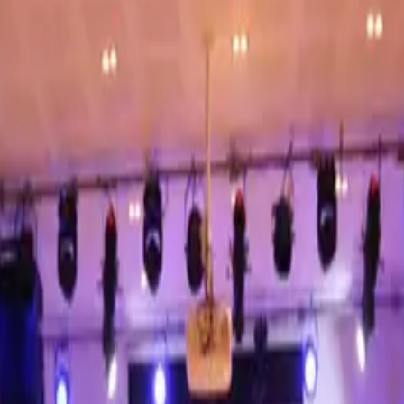
ร ผู้เชี่ยวชาญ ตั้งแต่ พ.ศ. 2529
านสูง เขตสะพานสูง กรุงเทพฯ 10240