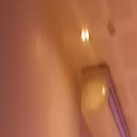
แผนผังระบบ: จากไมโครโฟนสู่ลำโพง
ระบบเสียงตามสายทุกระบบมีโครงสร้างพื้นฐานที่คล้ายกัน แบ่งเป
ระบบแจ้งเตือนภัย, ส่วนควบคุมและประมวลผล (Control & Proces
ขยายเสียงและเอาท์พุตที่เพาเวอร์แอมป์ส่งสัญญาณผ่านสายไปยั
เมื่อไหร่ที่ DIY ไม่ใช่คำตอบ: บทบาทของผ
การออกแบบและติดตั้งระบบเสียงตามสายต้องการความรู้และความ
มืออาชีพจึงช่วยให้ได้ระบบที่ทำงานได้เต็มประสิทธิภาพและปลอดภั