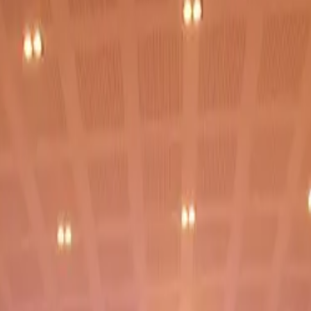
็น 3 ส่วนหลัก คือ ส่วนอินพุต (Input Stage) ที่รับสัญญาณเสียง
sing) ซึ่งเป็นสมองของระบบ ประกอบด้วยมิกเซอร์หรือปรีแอมป์ที
งลำโพง
ู้ติดตั้งมืออาชีพ
เชี่ยวชาญเฉพาะทาง รวมถึงการคำนวณโหลดวัตต์, การเลือกขนาดสา
ย