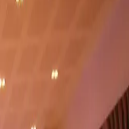
เข้ามา ซึ่งอาจเป็นไมโครโฟน เครื่องเล่นเพลง หรือสัญญาณจาก
่ทำหน้าที่รวมสัญญาณ ปรับระดับความดัง และแบ่งโซน และส่วน
ยไฟ และการปฏิบัติตามกฎหมายความปลอดภัย การใช้ผู้ติดตั้ง